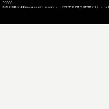
2026 © ROBOO Elektronický obchod s hračkami
/
Podmínky ochrany osobních údajů
/
Ob