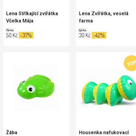
Lena Stříkající zvířátka
Lena Zvířátka, veselá
Včelka Mája
farma
79 Kč
52 Kč
50 Kč
-37%
30 Kč
-42%
Žába
Housenka nafukovací