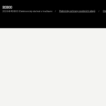
2026 © ROBOO Elektronický obchod s hračkami
/
Podmínky ochrany osobních údajů
/
Ob