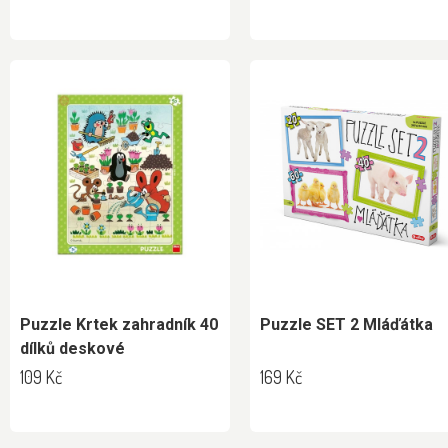
Puzzle Krtek zahradník 40
Puzzle SET 2 Mláďátka
dílků deskové
109 Kč
169 Kč