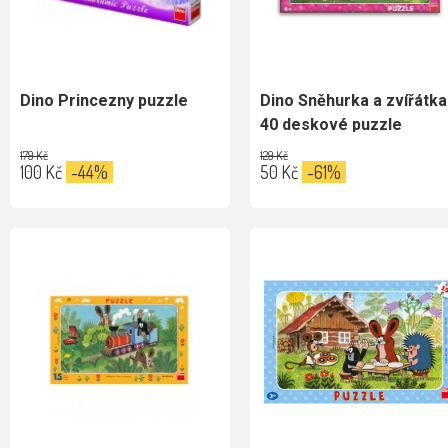
Dino Princezny puzzle
Dino Sněhurka a zvířátka
40 deskové puzzle
179 Kč
129 Kč
100 Kč
-44%
50 Kč
-61%