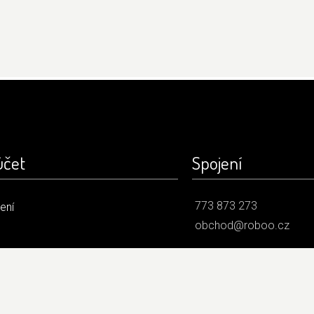
účet
Spojení
773 873 273
šení
obchod@roboo.cz