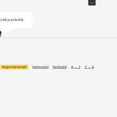
Košík je prázdný…
Nejprodávanější
Nejlevnější
Nejdražší
A → Z
Z → A