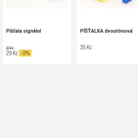
Píšťala signální
PÍŠŤALKA dvoutónová
35 Kč
32 Kč
29 Kč
-9%