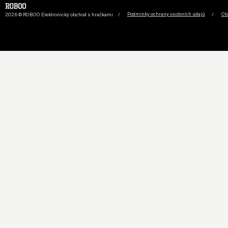
2026 © ROBOO Elektronický obchod s hračkami
/
Podmínky ochrany osobních údajů
/
Ob