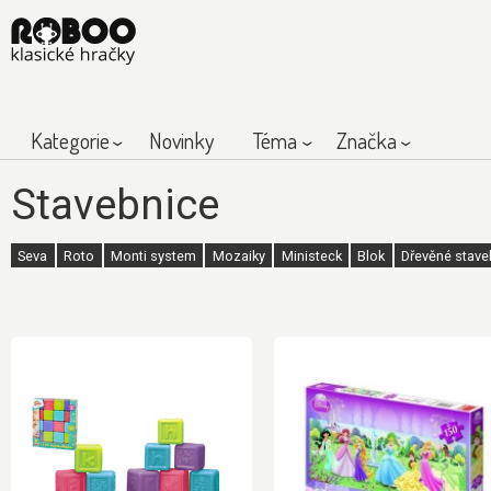
Kategorie
Novinky
Téma
Značka
Stavebnice
Seva
Roto
Monti system
Mozaiky
Ministeck
Blok
Dřevěné stave