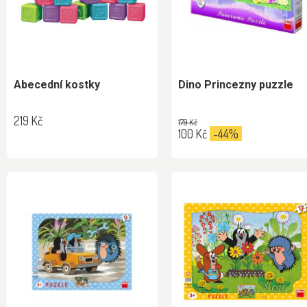
Abecední kostky
Dino Princezny puzzle
219 Kč
179 Kč
100 Kč
-44%