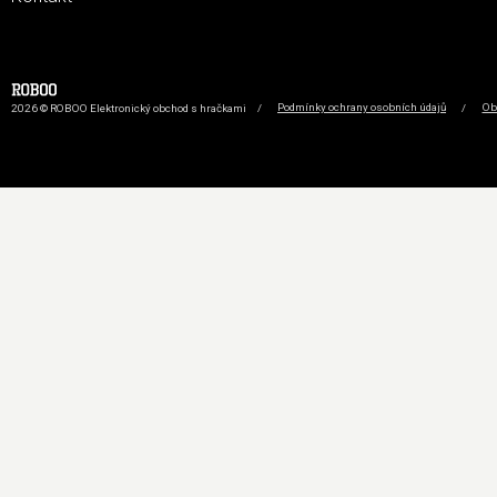
2026 © ROBOO Elektronický obchod s hračkami
/
Podmínky ochrany osobních údajů
/
Ob