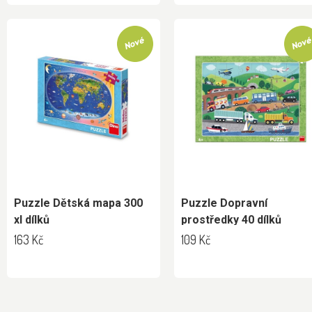
Puzzle Dětská mapa 300
Puzzle Dopravní
xl dílků
prostředky 40 dílků
deskové
163 Kč
109 Kč