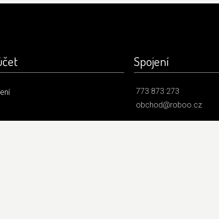
účet
Spojení
773 873 273
šení
obchod@roboo.cz
 údajů
/
Obchodní podmínky