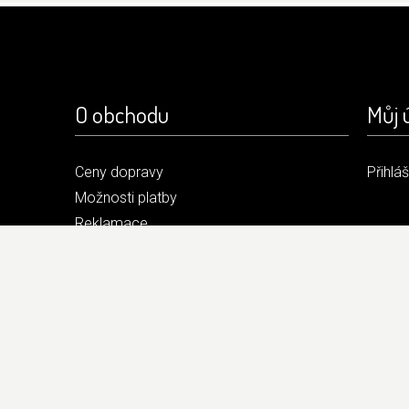
O obchodu
Můj 
Ceny dopravy
Přihlá
Možnosti platby
Reklamace
Obchodní podmínky
Kontakt
2026 © ROBOO Elektronický obchod s hračkami
/
Podmínky ochrany osobních