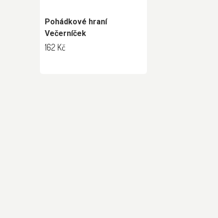
Pohádkové hraní
Večerníček
162 Kč