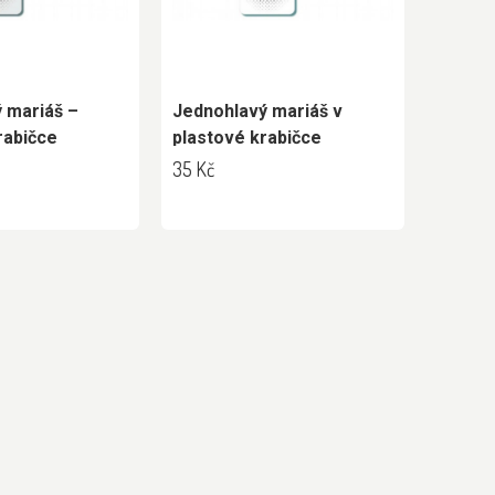
 mariáš –
Jednohlavý mariáš v
rabičce
plastové krabičce
35 Kč