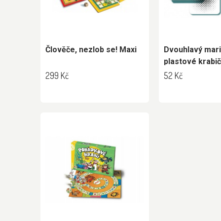
Člověče, nezlob se! Maxi
Dvouhlavý mari
plastové krabi
299 Kč
52 Kč