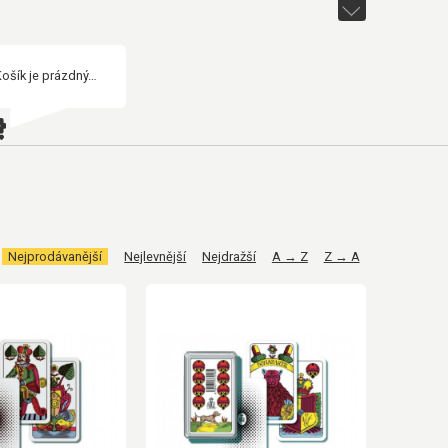
Košík je prázdný…
Nejprodávanější
Nejlevnější
Nejdražší
A → Z
Z → A