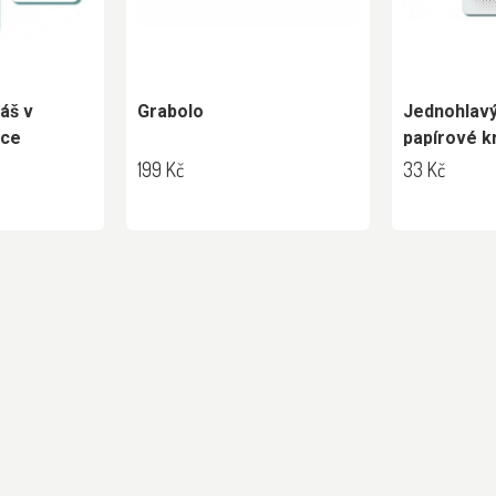
áš v
Grabolo
Jednohlavý
čce
papírové k
199 Kč
33 Kč