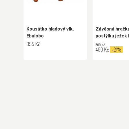
Kousátko hladový vlk,
Závěsná hračk
Ebulobo
postýlku ježek M
Pioupiou
355 Kč
509 Kč
400 Kč
-21%