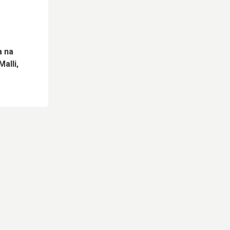
a na
alli,