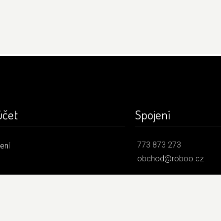
účet
Spojení
773 873 273
šení
obchod@roboo.cz