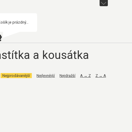
Košík je prázdný…
stítka a kousátka
Nejprodávanější
Nejlevnější
Nejdražší
A → Z
Z → A