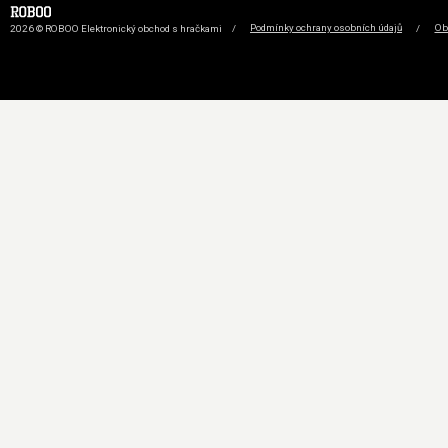
2026 © ROBOO Elektronický obchod s hračkami
/
Podmínky ochrany osobních údajů
/
Ob